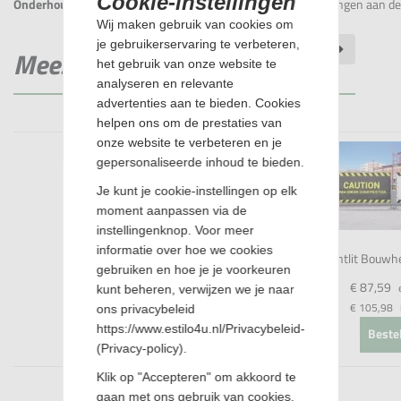
Cookie-instellingen
Onderhoudstip:
Controleer het vest regelmatig op beschadigingen aan de
Wij maken gebruik van cookies om
je gebruikerservaring te verbeteren,
Meest bekeken producten
het gebruik van onze website te
analyseren en relevante
advertenties aan te bieden. Cookies
helpen ons om de prestaties van
onze website te verbeteren en je
gepersonaliseerde inhoud te bieden.
Je kunt je cookie-instellingen op elk
moment aanpassen via de
instellingenknop. Voor meer
informatie over hoe we cookies
Frontlit Bouwh
gebruiken en hoe je je voorkeuren
€ 87,59
kunt beheren, verwijzen we je naar
€ 105,98
ons privacybeleid
https://www.estilo4u.nl/Privacybeleid-
Beste
(Privacy-policy).
Klik op "Accepteren" om akkoord te
gaan met ons gebruik van cookies.