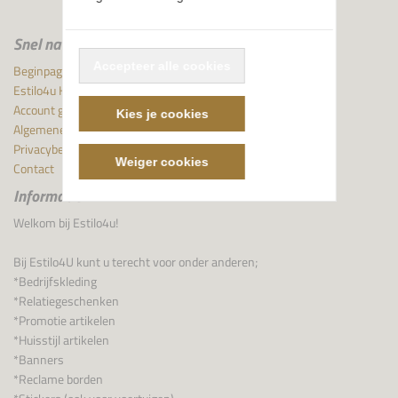
Snel naar
Accepteer alle cookies
Beginpagina
Estilo4u Helpt & Inspireert
Account gegevens
Kies je cookies
Algemene voorwaarden
Privacybeleid (Privacy policy)
Weiger cookies
Contact
Informatie
Welkom bij Estilo4u!
Bij Estilo4U kunt u terecht voor onder anderen;
*Bedrijfskleding
*Relatiegeschenken
*Promotie artikelen
*Huisstijl artikelen
*Banners
*Reclame borden