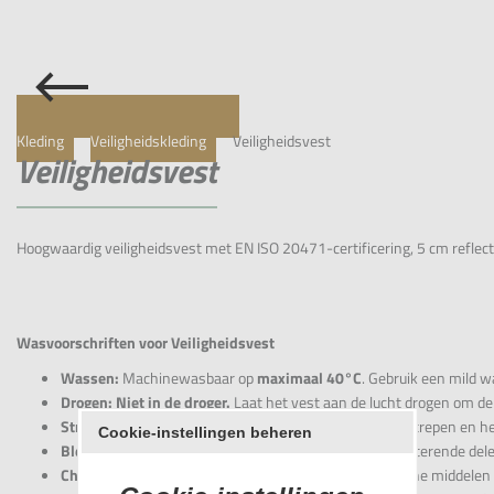
Kleding
Veiligheidskleding
Veiligheidsvest
Veiligheidsvest
Hoogwaardig veiligheidsvest met EN ISO 20471-certificering, 5 cm reflecte
Wasvoorschriften voor Veiligheidsvest
Wassen:
Machinewasbaar op
maximaal 40°C
. Gebruik een mild 
Drogen:
Niet in de droger.
Laat het vest aan de lucht drogen om d
Strijken:
Niet strijken.
Warmte kan de reflecterende strepen en he
Cookie-instellingen beheren
Bleken:
Niet bleken.
Dit kan het materiaal en de reflecterende del
Chemisch reinigen:
Niet chemisch reinigen.
Chemische middelen k