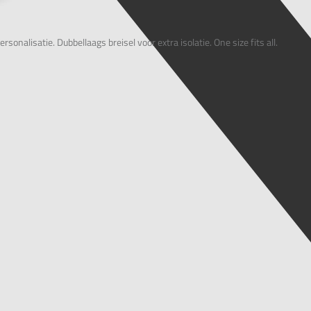
alisatie. Dubbellaags breisel voor extra isolatie. One size fits all.