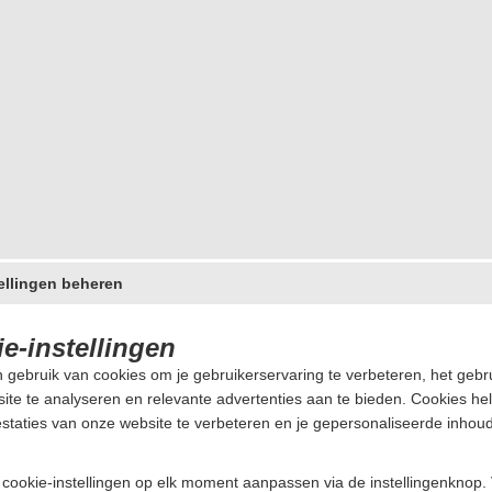
ellingen beheren
e-instellingen
 gebruik van cookies om je gebruikerservaring te verbeteren, het gebr
alisatie. Dubbellaags breisel voor extra isolatie. One size fits all.
ite te analyseren en relevante advertenties aan te bieden. Cookies he
staties van onze website te verbeteren en je gepersonaliseerde inhoud
e cookie-instellingen op elk moment aanpassen via de instellingenknop.