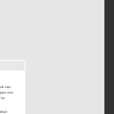
uik van
lpen ons
 te
 Voor