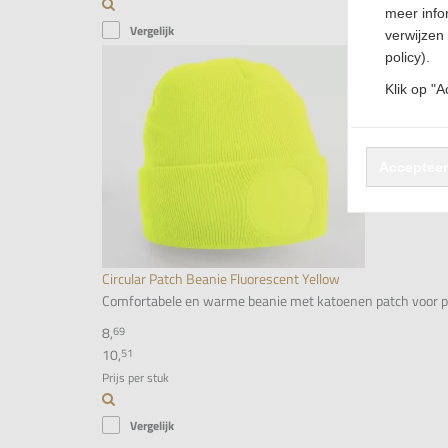
meer info
Vergelijk
verwijzen 
policy).
Klik op "
Accepteer
Circular Patch Beanie Fluorescent Yellow
Comfortabele en warme beanie met katoenen patch voor person
8,
69
10,
51
Prijs per stuk
Vergelijk