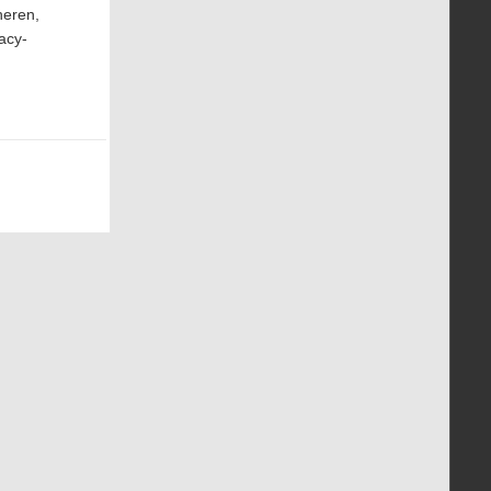
heren,
acy-