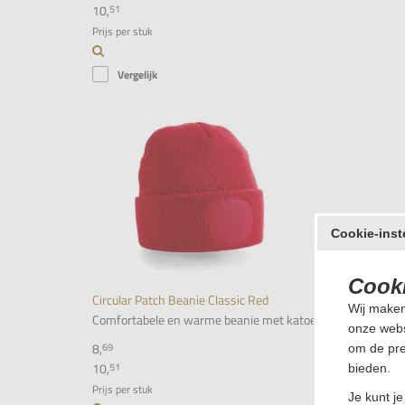
10,
51
Prijs per stuk
Vergelijk
Cookie-inst
Cooki
Circular Patch Beanie Classic Red
Wij maken
Comfortabele en warme beanie met katoenen patch voor person
onze webs
8,
69
om de pre
10,
51
bieden.
Prijs per stuk
Je kunt j