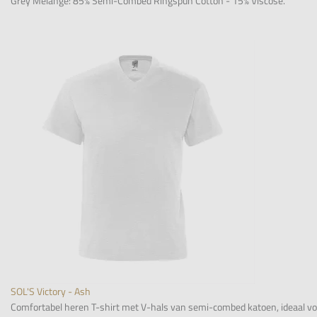
Grey Melange: 85% Semi-Combed Ringspun Cotton - 15% Viscose.
SOL'S Victory - Ash
Comfortabel heren T-shirt met V-hals van semi-combed katoen, ideaal voor 